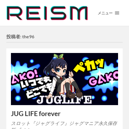
メニュー
投稿者:
the96
JUG LIFE forever
スロット『ジャグライフ』ジャグマニア永久保存